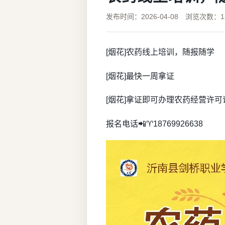
发布时间：2026-04-08 浏览次数：1
[烟花]农药线上培训，随报随学
[烟花]最快一周拿证
[烟花]拿证即可办理农药经营许可
报名电话📲♈18769926638